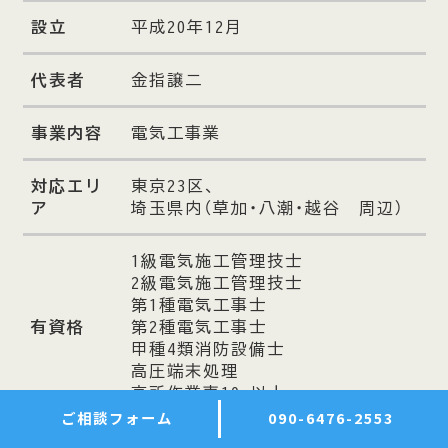
設立
平成20年12月
代表者
金指譲二
事業内容
電気工事業
対応エリ
東京23区、
ア
埼玉県内（草加・八潮・越谷 周辺）
1級電気施工管理技士
2級電気施工管理技士
第1種電気工事士
有資格
第2種電気工事士
甲種4類消防設備士
高圧端末処理
高所作業車10m以上
ご相談フォーム
090-6476-2553